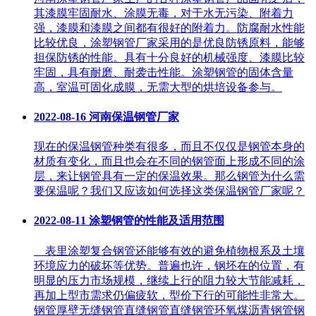
其漆膜牢固耐水、涂膜无毒，对于水无污染、附着力
强，漆膜和漆膜之间都有很好的附着力。防腐耐水性能
比较优良，涂塑钢管厂家采用的是优良防锈原料，能够
担保防锈的性能。具有十分良好的机械强度、漆膜比较
牢固，具有耐磨、耐袭击性能。涂塑钢管的固体含量
高，室温可固化成膜，无需大型的烘培设备参与。
2022-08-16
河南保温钢管厂家
现在的保温钢管种类有很多，而且不仅仅是钢管本身的
材质有变化，而且也会在不同的钢管面上形成不同的涂
层，来让钢管具有一定的保温效果。那么钢管为什么需
要保温呢？我们又应该如何选择这类保温钢管厂家呢？
2022-08-11
涂塑钢管的性能及适用范围
表里涂塑复合钢管还能够有效的避免植物根系及土壤
环境应力的破坏等优势。普遍也许，钢坯在的位置，有
明显的压力市场规模，继续上行的阻力较大节能减耗，
再加上型市需求仍偏疲软，型价下行的可能性非常大。
钢管厚壁无缝钢管直缝钢管直缝钢管环氧煤沥青钢管钢