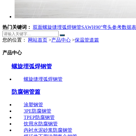
热门关键词：
双面螺旋缝埋弧焊钢管SAWH
90°弯头参考数据
您的位置：
网站首页
>
产品中心
>
保温管道篇
产品中心
螺旋埋弧焊钢管
螺旋缝埋弧焊钢管
防腐钢管篇
涂塑钢管
3PE防腐钢管
TPEP防腐钢管
饮用水防腐钢管
内衬水泥砂浆防腐钢管